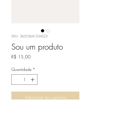
SKU: 36523641234523
Sou um produto
Preço
R$ 15,00
Quantidade
*
Adicionar ao carrinho
Sou a descrição de um 
produto. Sou um ótimo lugar 